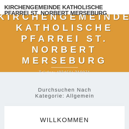
KIRCHENGEMEINDE KATHOLISCHE
PFARREI ST. NORBERT MERSEBURG
KIRCHENGEMEIND
KATHOLISCHE
PFARREI ST.
NORBERT
MERSEBURG
Telefon: (03461) 210071
Durchsuchen Nach
Kategorie:
Allgemein
WILLKOMMEN
WILLKOMMEN