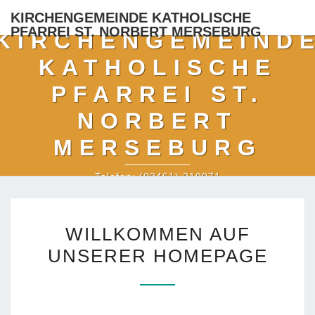
KIRCHENGEMEINDE KATHOLISCHE
PFARREI ST. NORBERT MERSEBURG
KIRCHENGEMEIND
KATHOLISCHE
PFARREI ST.
NORBERT
MERSEBURG
Telefon: (03461) 210071
WILLKOMMEN
WILLKOMMEN AUF
AUF
UNSERER HOMEPAGE
UNSERER
HOMEPAGE